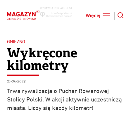
WYDAWCĄ PORTALU JEST
Więcej
SZUKAJ
GNIEZNO
Wykręcone
kilometry
21-06-2023
Trwa rywalizacja o Puchar Rowerowej
Stolicy Polski. W akcji aktywnie uczestniczą
miasta. Liczy się każdy kilometr!